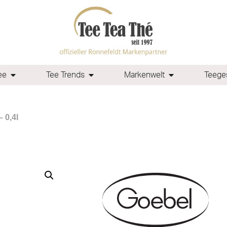
ee
Tee Trends
Markenwelt
Teeges
 0,4l