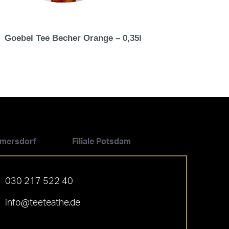
Goebel Tee Becher Orange – 0,35l
ilmersdorf
Filiale Potsdam
030 217 522 40
info@teeteathe.de