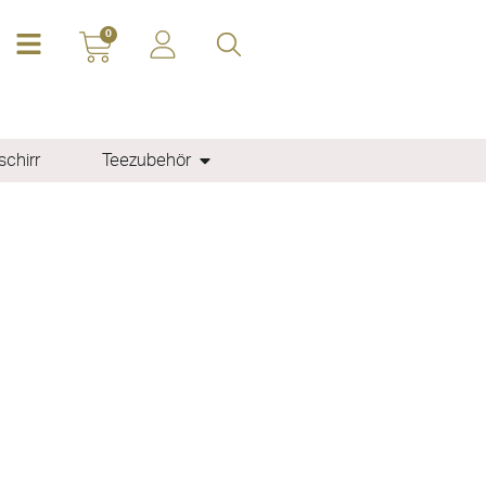
0
chirr
Teezubehör