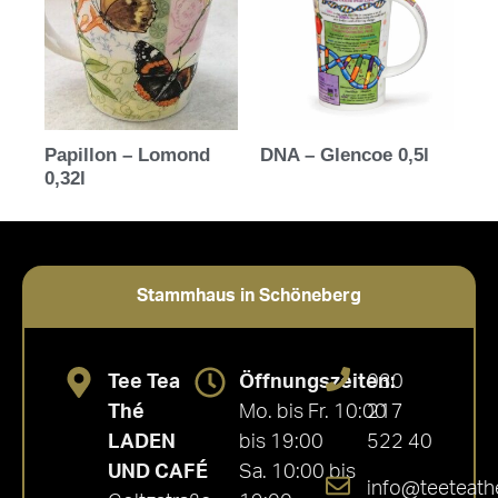
Papillon – Lomond
DNA – Glencoe 0,5l
0,32l
Stammhaus in Schöneberg
Tee Tea
Öffnungszeiten:
030
Thé
Mo. bis Fr. 10:00
217
LADEN
bis 19:00
522 40
UND CAFÉ
Sa. 10:00 bis
info@teeteath