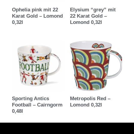
Ophelia pink mit 22
Elysium “grey” mit
Karat Gold – Lomond
22 Karat Gold –
0,32l
Lomond 0,32l
Sporting Antics
Metropolis Red –
Football – Cairngorm
Lomond 0,32l
0,48l