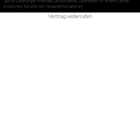
*gilt für Lieferungen innerhalb Deutschlands, Lieferzeiten für andere Länder
entnehmen Sie bitte den
Versandinformationen
Vertrag widerrufen