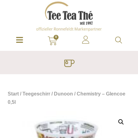
0
Start
/
Teegeschirr
/
Dunoon
/ Chemistry – Glencoe
0,5l