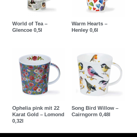
World of Tea –
Warm Hearts –
Glencoe 0,5l
Henley 0,6l
Ophelia pink mit 22
Song Bird Willow –
Karat Gold – Lomond
Cairngorm 0,48l
0,32l