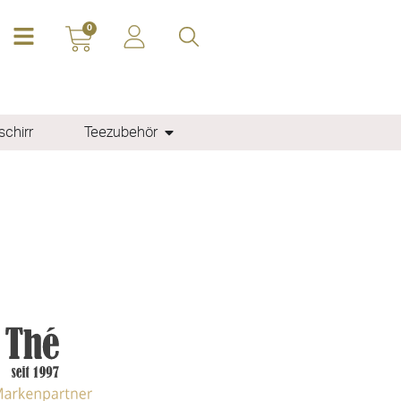
0
chirr
Teezubehör