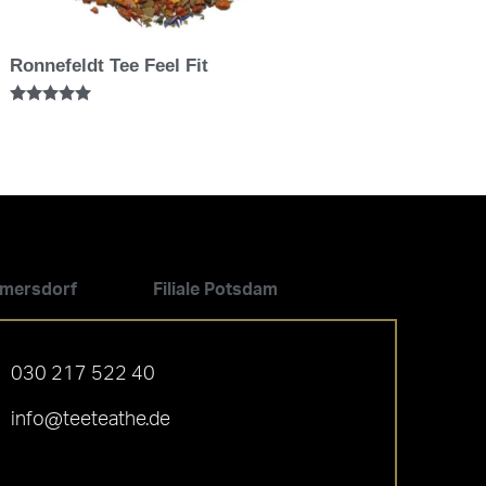
Ronnefeldt Tee Feel Fit
Bewertet mit
5.00
von 5
ilmersdorf
Filiale Potsdam
030 217 522 40
info@teeteathe.de