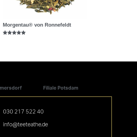
Morgentau® von Ronnefeldt
Bewertet mit
5.00
von 5
ilmersdorf
Filiale Potsdam
030 217 522 40
info@teeteathe.de