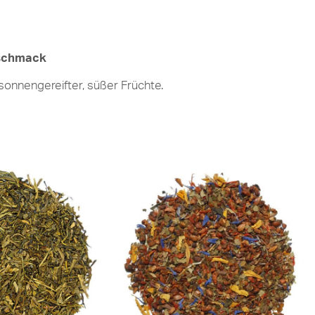
eschmack
onnengereifter, süßer Früchte.