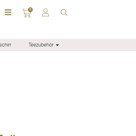
0
chirr
Teezubehör