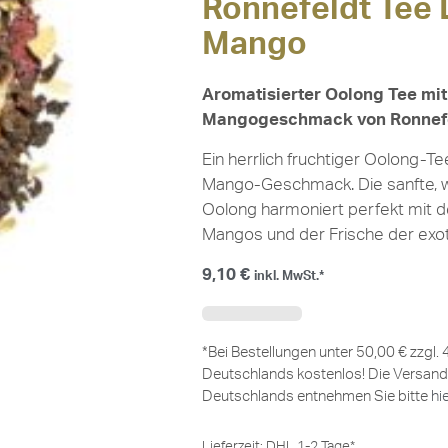
Ronnefeldt Tee 
Mango
Aromatisierter Oolong Tee mi
Mangogeschmack von Ronnef
Ein herrlich fruchtiger Oolong-Te
Mango-Geschmack. Die sanfte, 
Oolong harmoniert perfekt mit d
Mangos und der Frische der exo
9,10
€
inkl. MwSt.*
*Bei Bestellungen unter 50,00 € zzgl.
Deutschlands kostenlos! Die Versand
Deutschlands entnehmen Sie bitte
hi
Lieferzeit:
DHL 1-2 Tage*