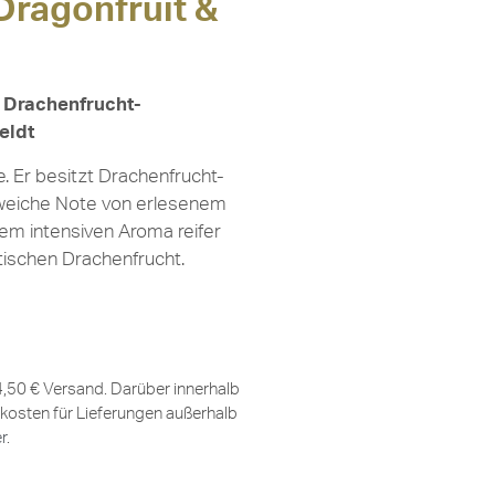
Dragonfruit &
t Drachenfrucht-
eldt
e. Er besitzt Drachenfrucht-
weiche Note von erlesenem
em intensiven Aroma reifer
tischen Drachenfrucht.
 4,50 € Versand. Darüber innerhalb
kosten für Lieferungen außerhalb
er
.