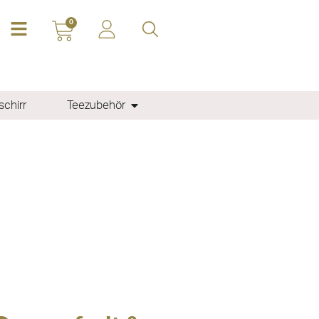
0
chirr
Teezubehör