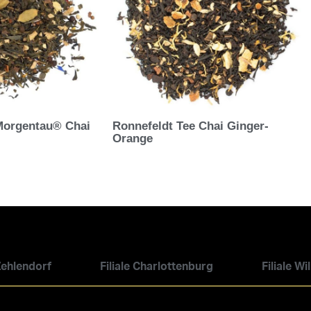
Morgentau® Chai
Ronnefeldt Tee Chai Ginger-
Orange
 Zehlendorf
Filiale Charlottenburg
Filiale W