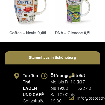
Coffee – Nevis 0,48l
DNA – Glencoe 0,5l
Stammhaus in Schöneberg
Tee Tea
Öffnungszeiten:
030
Thé
Mo. bis Fr. 10:00
217
LADEN
bis 19:00
522 40
UND CAFÉ
Sa. 10:00 bis
info@teeteath
Goltzstraße
19:00