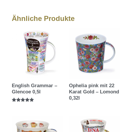
Ähnliche Produkte
English Grammar –
Ophelia pink mit 22
Glencoe 0,5l
Karat Gold – Lomond
0,32l
Bewertet mit
5.00
von 5