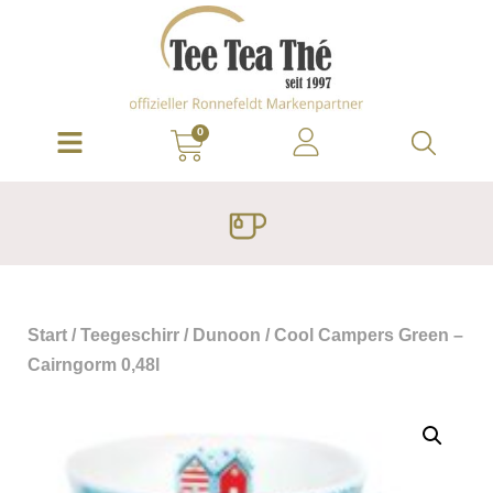
0
Start
/
Teegeschirr
/
Dunoon
/ Cool Campers Green –
Cairngorm 0,48l