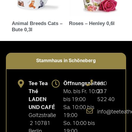
Animal Breeds Cats –
Roses – Henley 0,6l
Bute 0,3l
Stammhaus in Schöneberg
Tee Tea
Öffnungszeiten:
030
Thé
Mo. bis Fr. 10:00
217
LADEN
bis 19:00
522 40
UND CAFÉ
Sa. 10:00 bis
info@teeteath
Goltzstraße
19:00
2 10781
So. 10:00 bis
Berlin
19:00