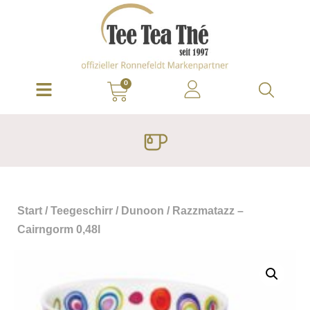
0
Start
/
Teegeschirr
/
Dunoon
/ Razzmatazz –
Cairngorm 0,48l