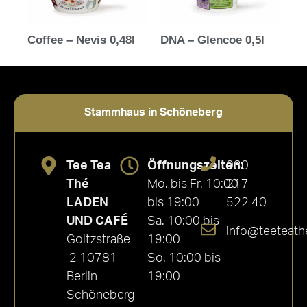
Coffee – Nevis 0,48l
DNA – Glencoe 0,5l
Stammhaus in Schöneberg
Tee Tea
Öffnungszeiten:
030
Thé
Mo. bis Fr. 10:00
217
LADEN
bis 19:00
522 40
UND CAFÉ
Sa. 10:00 bis
info@teeteath
Goltzstraße
19:00
2 10781
So. 10:00 bis
Berlin
19:00
Schöneberg