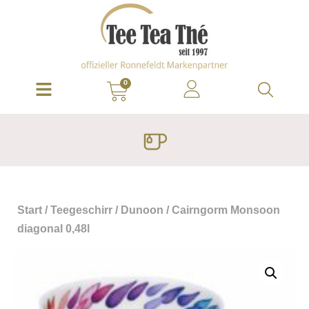
0
Start
/
Teegeschirr
/
Dunoon
/ Cairngorm Monsoon
diagonal 0,48l