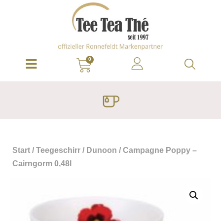
0
Start
/
Teegeschirr
/
Dunoon
/ Campagne Poppy –
Cairngorm 0,48l