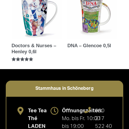
Doctors & Nurses –
DNA – Glencoe 0,5l
Henley 0,6l
Bewertet mit
5.00
von 5
Stammhaus in Schöneberg
Tee Tea
Öffnungszeiten:
030
Thé
Mo. bis Fr. 10:00
217
LADEN
bis 19:00
522 40