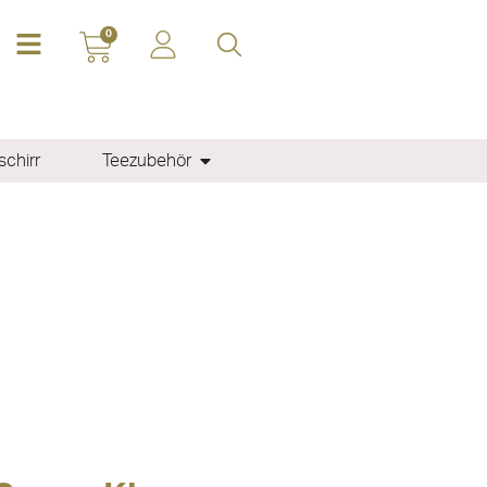
0
chirr
Teezubehör