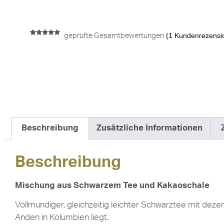
(
1
Kundenrezensi
geprüfte Gesamtbewertungen
Bewertet mit
1
5.00
von 5,
basierend
auf
Kundenbewertung
Beschreibung
Zusätzliche Informationen
Beschreibung
Mischung aus Schwarzem Tee und Kakaoschale
Vollmundiger, gleichzeitig leichter Schwarztee mit dez
Anden in Kolumbien liegt.