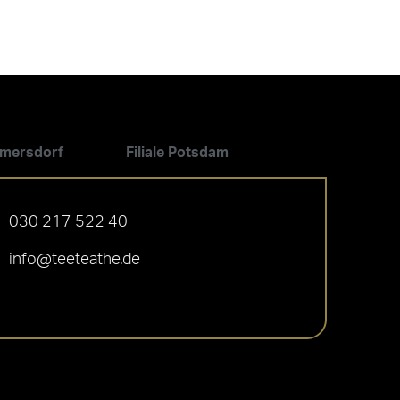
ilmersdorf
Filiale Potsdam
030 217 522 40
info@teeteathe.de