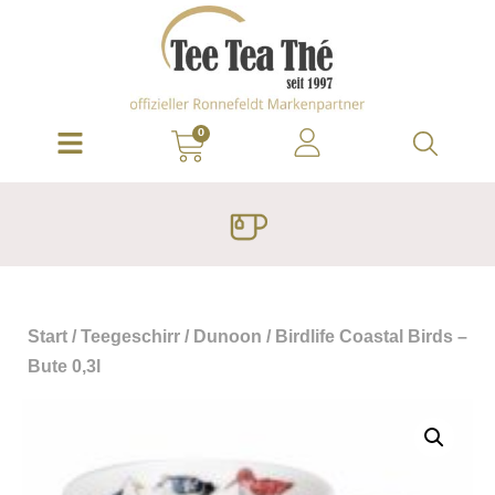
0
Start
/
Teegeschirr
/
Dunoon
/ Birdlife Coastal Birds –
Bute 0,3l