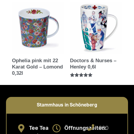
Ophelia pink mit 22
Doctors & Nurses –
Karat Gold – Lomond
Henley 0,6l
0,32l
Bewertet mit
5.00
von 5
Stammhaus in Schöneberg
Tee Tea
Öffnungszeiten:
030