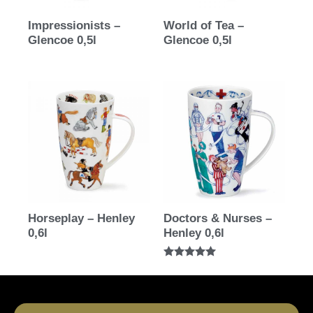
Impressionists –
World of Tea –
Glencoe 0,5l
Glencoe 0,5l
Horseplay – Henley
Doctors & Nurses –
0,6l
Henley 0,6l
Bewertet mit
5.00
von 5