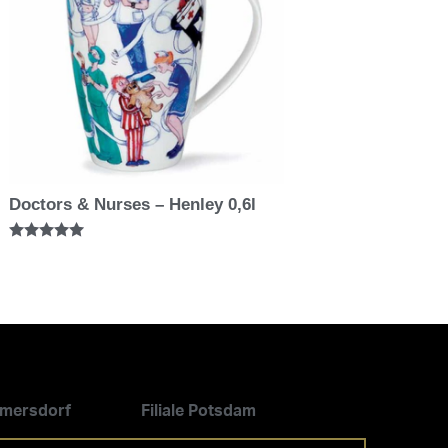
Doctors & Nurses – Henley 0,6l
Bewertet mit
5.00
von 5
ilmersdorf
Filiale Potsdam