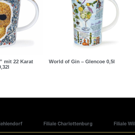
” mit 22 Karat
World of Gin – Glencoe 0,5l
,32l
 Zehlendorf
Filiale Charlottenburg
Filiale W