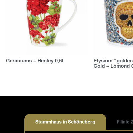
Geraniums – Henley 0,6l
Elysium “golden
Gold – Lomond 0
Stammhaus in Schöneberg
Filiale