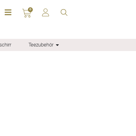
0
chirr
Teezubehör