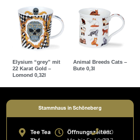
Elysium “grey” mit
Animal Breeds Cats –
22 Karat Gold –
Bute 0,3l
Lomond 0,32l
Stammhaus in Schöneberg
Tee Tea
Öffnungszeiten:
030