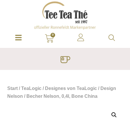
0
Start
/
TeaLogic
/
Designes von TeaLogic
/
Design
Nelson
/ Becher Nelson, 0,4l, Bone China