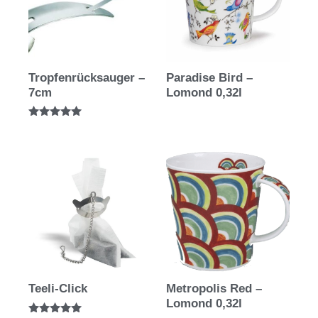
Tropfenrücksauger –
Paradise Bird –
7cm
Lomond 0,32l
Bewertet mit
5.00
von 5
Teeli-Click
Metropolis Red –
Lomond 0,32l