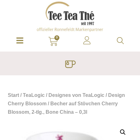
0
Start
/
TeaLogic
/
Designes von TeaLogic
/
Design
Cherry Blossom
/ Becher auf Stövchen Cherry
Blossom, 2-tlg., Bone China – 0,3l