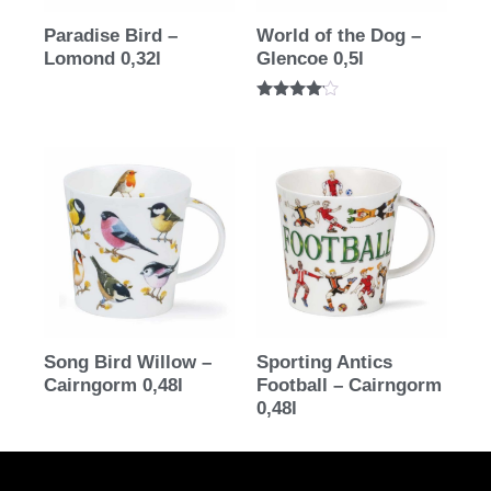
Paradise Bird –
World of the Dog –
Lomond 0,32l
Glencoe 0,5l
Bewertet
mit
4.00
von 5
Song Bird Willow –
Sporting Antics
Cairngorm 0,48l
Football – Cairngorm
0,48l