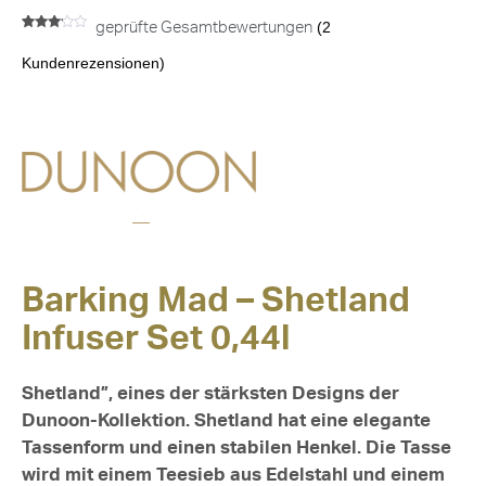
(
2
geprüfte Gesamtbewertungen
Bewertet
2
mit
Kundenrezensionen)
3.00
von 5,
basierend
auf
Kundenbewertungen
Barking Mad – Shetland
Infuser Set 0,44l
Shetland”, eines der stärksten Designs der
Dunoon-Kollektion. Shetland hat eine elegante
Tassenform und einen stabilen Henkel. Die Tasse
wird mit einem Teesieb aus Edelstahl und einem