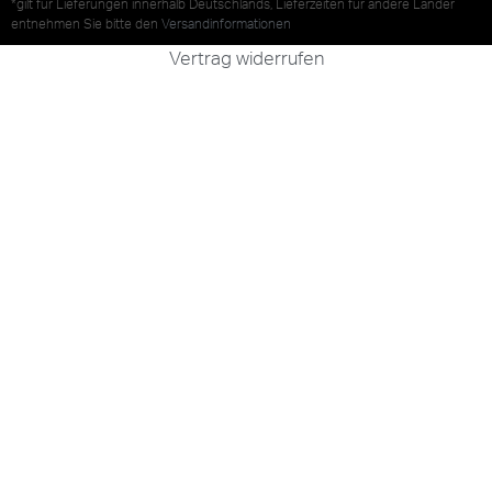
*gilt für Lieferungen innerhalb Deutschlands, Lieferzeiten für andere Länder
entnehmen Sie bitte den
Versandinformationen
Vertrag widerrufen