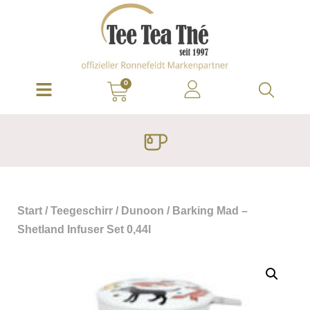
0
Start
/
Teegeschirr
/
Dunoon
/ Barking Mad –
Shetland Infuser Set 0,44l