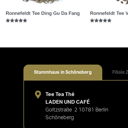
Ronnefeldt Tee Ding Gu Da Fang
Ronnefeldt Tee V
Bewertet mit
Bewertet mit
5.00
5.00
von 5
von 5
Stammhaus in Schöneberg
Filiale
Tee Tea Thé
LADEN UND CAFÉ
Goltzstraße 2 10781 Berlin
Schöneberg