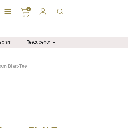
0
chirr
Teezubehör
am Blatt-Tee