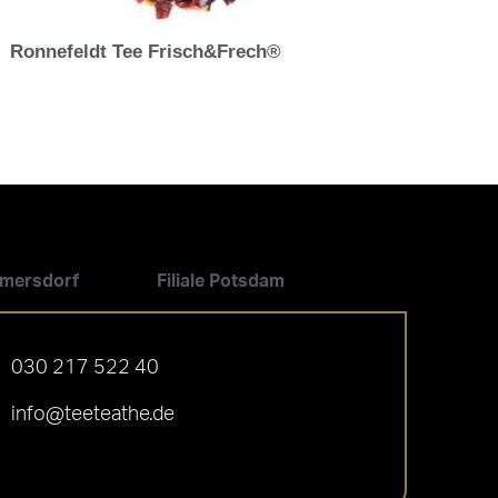
Ronnefeldt Tee Frisch&Frech®
ilmersdorf
Filiale Potsdam
030 217 522 40
info@teeteathe.de