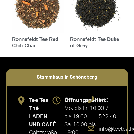
Ronnefeldt Tee Red
Ronnefeldt Tee Duke
Chili Chai
of Grey
Stammhaus in Schöneberg
Tee Tea
Öffnungszeiten:
030
Thé
Mo. bis Fr. 10:00
217
LADEN
bis 19:00
522 40
UND CAFÉ
Sa. 10:00 bis
info@teeteath
Goltzstraße
19:00