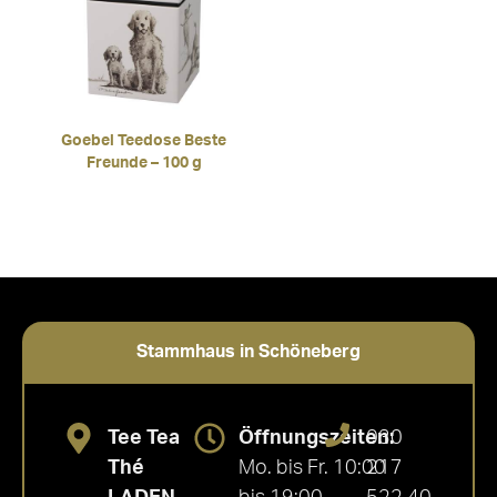
Goebel Teedose Beste
Freunde – 100 g
Stammhaus in Schöneberg
Tee Tea
Öffnungszeiten:
030
Thé
Mo. bis Fr. 10:00
217