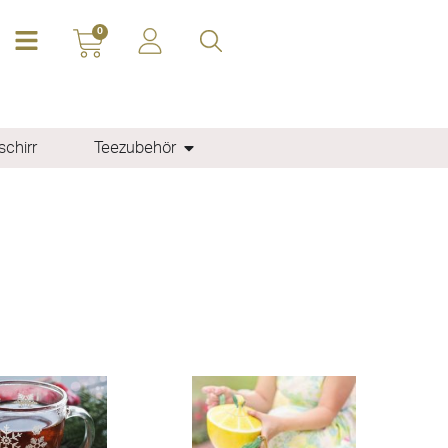
0
chirr
Teezubehör