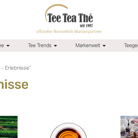
ee
Tee Trends
Markenwelt
Teeges
- Erlebnisse“
nisse