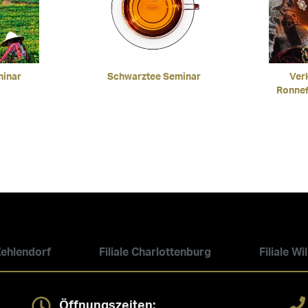
minar
Schwarztee Seminar
Ver
Ronnef
 Zehlendorf
Filiale Charlottenburg
Filiale W
Öffnungszeiten: