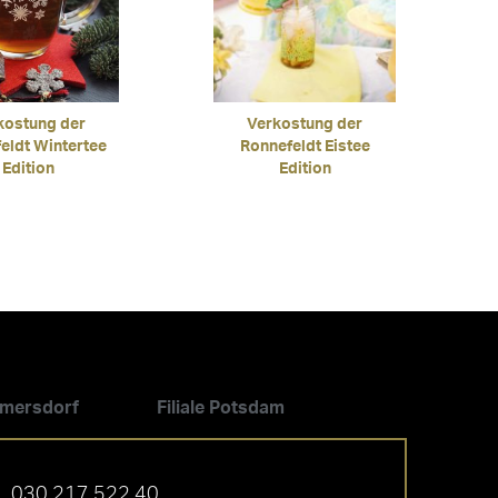
kostung der
Verkostung der
eldt Wintertee
Ronnefeldt Eistee
Edition
Edition
ilmersdorf
Filiale Potsdam
030 217 522 40