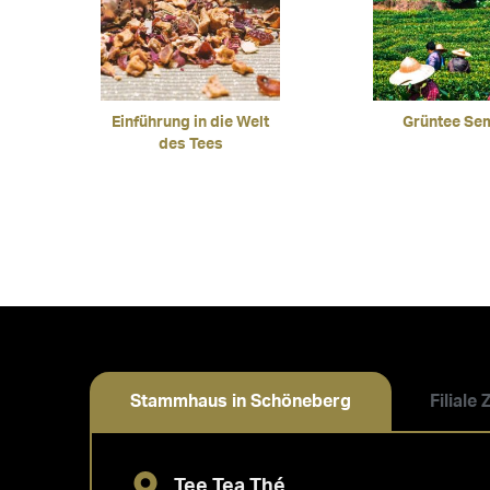
Einführung in die Welt
Grüntee Se
des Tees
Stammhaus in Schöneberg
Filiale
Tee Tea Thé