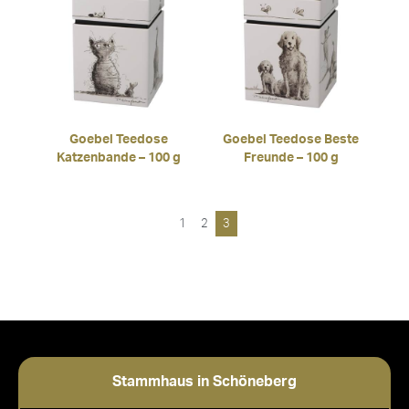
Goebel Teedose
Goebel Teedose Beste
Katzenbande – 100 g
Freunde – 100 g
1
2
3
Stammhaus in Schöneberg