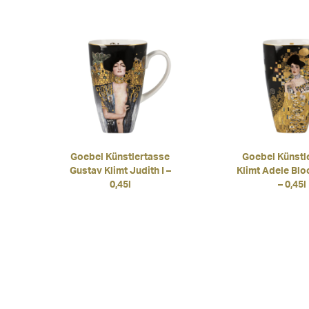
Goebel Künstlertasse
Goebel Künstl
Gustav Klimt Judith I –
Klimt Adele Blo
0,45l
– 0,45l