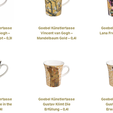
ertasse
Goebel Künstlertasse
Goebel
Gogh –
Vincent van Gogh –
Lana Fre
 – 0,3l
Mandelbaum Gold – 0,4l
ertasse
Goebel Künstlertasse
Goebel
e in the
Gustav Klimt Die
Gust
4l
Erfüllung – 0,4l
Erwa