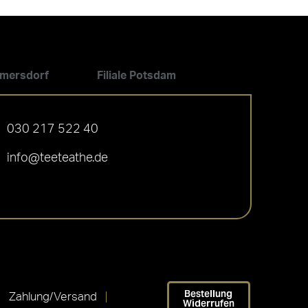
ilmersdorf
Filiale Potsdam
030 217 522 40
info@teeteathe.de
Bestellung
Zahlung/Versand
Widerrufen