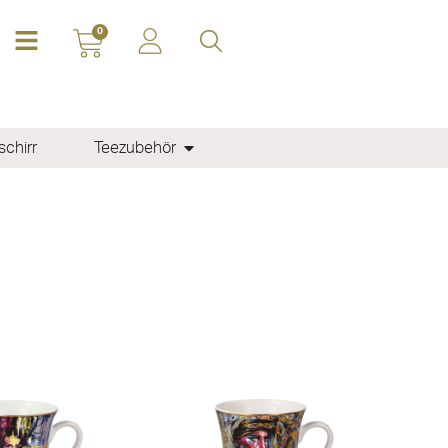
0
chirr
Teezubehör