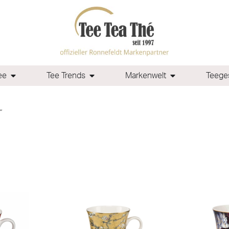
ee
Tee Trends
Markenwelt
Teeges
“