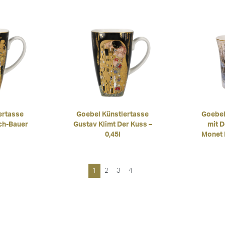
ertasse
Goebel Künstlertasse
Goebel
ch-Bauer
Gustav Klimt Der Kuss –
mit 
0,45l
Monet D
1
2
3
4