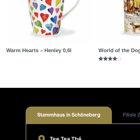
Warm Hearts – Henley 0,6l
World of the Dog
Bewertet
mit
4.00
von 5
Stammhaus in Schöneberg
Filiale
Tee Tea Thé