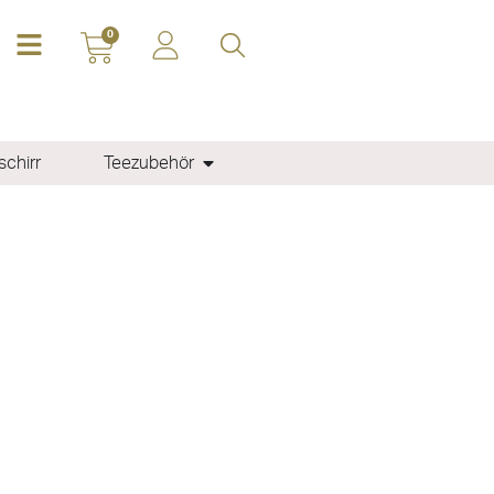
0
chirr
Teezubehör