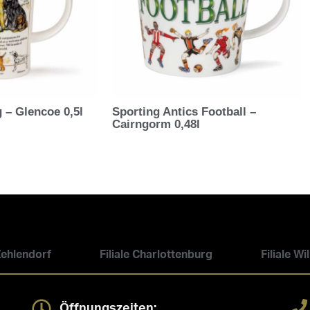
 – Glencoe 0,5l
Sporting Antics Football –
Cairngorm 0,48l
 Zehlendorf
Filiale Charlottenburg
Filiale W
Öffnungszeiten: