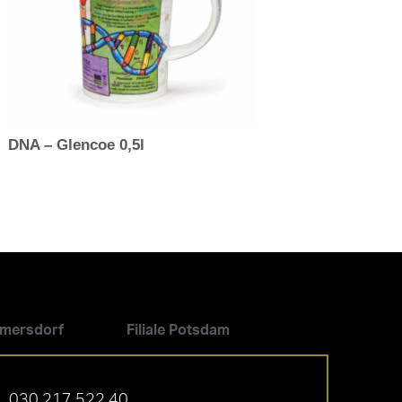
DNA – Glencoe 0,5l
ilmersdorf
Filiale Potsdam
030 217 522 40