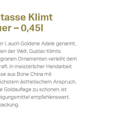
tasse Klimt
er – 0,45l
er I, auch Goldene Adele genannt,
en der Welt. Gustav Klimts
ligranen Ornamenten verleiht dem
raft. In meisterlicher Handarbeit
asse aus Bone China mit
höchstem ästhetischem Anspruch.
ie Goldauflage zu schonen, ist
nigungsmittel empfehlenswert.
packung.