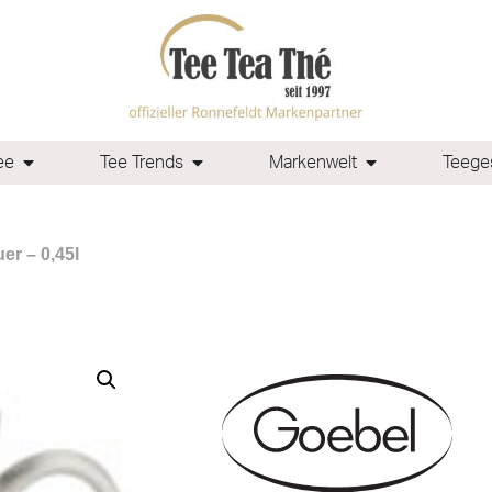
ee
Tee Trends
Markenwelt
Teeges
er – 0,45l