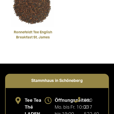
Ronnefeldt Tee English
Breakfast St. James
Stammhaus in Schöneberg
Tee Tea
Öffnungszeiten:
030
Thé
Mo. bis Fr. 10:00
217