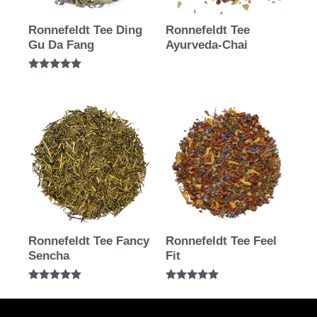
Ronnefeldt Tee Ding
Ronnefeldt Tee
Gu Da Fang
Ayurveda-Chai
Bewertet mit
5.00
von 5
Ronnefeldt Tee Fancy
Ronnefeldt Tee Feel
Sencha
Fit
Bewertet mit
Bewertet mit
5.00
5.00
von 5
von 5