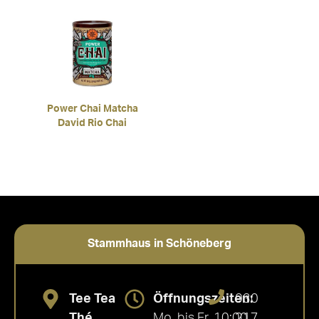
Power Chai Matcha
David Rio Chai
Stammhaus in Schöneberg
Tee Tea
Öffnungszeiten:
030
Thé
Mo. bis Fr. 10:00
217