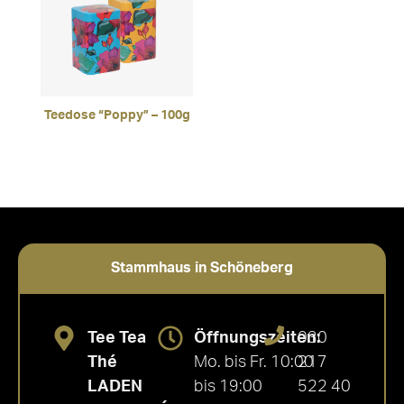
Teedose “Poppy” – 100g
Stammhaus in Schöneberg
Tee Tea
Öffnungszeiten:
030
Thé
Mo. bis Fr. 10:00
217
LADEN
bis 19:00
522 40