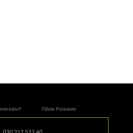
ilmersdorf
Filiale Potsdam
030 217 522 40