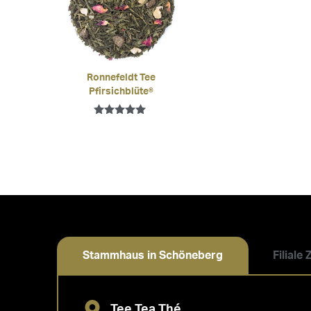
Ronnefeldt Tee
Pfirsichblüte®
Bewertet mit
5.00
von 5
Stammhaus in Schöneberg
Filiale
Tee Tea Thé