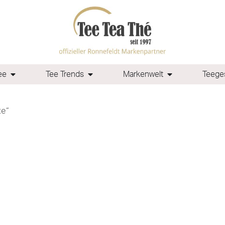
ee
Tee Trends
Markenwelt
Teeges
te“