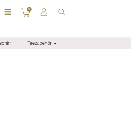
0
chirr
Teezubehör