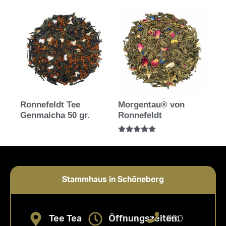
von 5
Ronnefeldt Tee
Morgentau® von
Genmaicha 50 gr.
Ronnefeldt
Bewertet mit
5.00
von 5
Stammhaus in Schöneberg
Tee Tea
Öffnungszeiten:
030