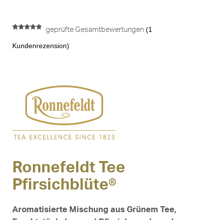
(
1
geprüfte Gesamtbewertungen
Bewertet mit
1
5.00
von 5,
Kundenrezension)
basierend
auf
Kundenbewertung
Ronnefeldt Tee
Pfirsichblüte®
Aromatisierte Mischung aus Grünem Tee,