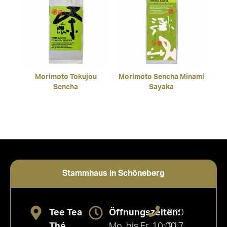
Morimoto Tokujou
Morimoto Sencha Minami
Sencha
Sayaka
Stammhaus in Schöneberg
Tee Tea
Öffnungszeiten:
030
Thé
Mo. bis Fr. 10:00
217