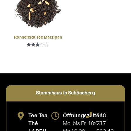
Ronnefeldt Tee Marzipan
Bewertet
mit
3.00
von 5
Stammhaus in Schöneberg
Tee Tea
Öffnungszeiten:
030
Thé
Mo. bis Fr. 10:00
217