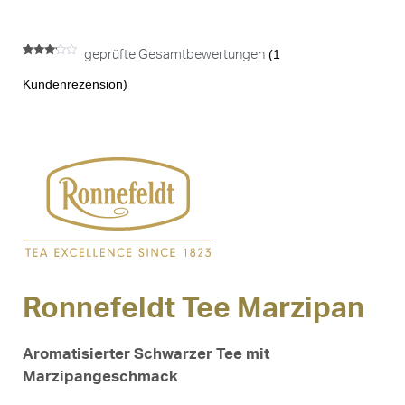
(
1
geprüfte Gesamtbewertungen
Bewertet
1
mit
Kundenrezension)
3.00
von 5,
basierend
auf
Kundenbewertung
Ronnefeldt Tee Marzipan
Aromatisierter Schwarzer Tee mit
Marzipangeschmack