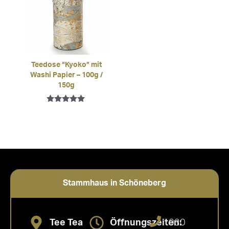
Teedose “Kyoko” mit
Washi Papier – 100g /
150g
Bewertet mit
5.00
von 5
Stammhaus in Schöneberg
Tee Tea
Öffnungszeiten:
030