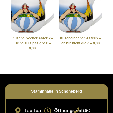
Kuschelbecher Asterix –
Kuschelbecher Asterix –
Je ne suis pas gros! –
Ich bin nicht dick! – 0,38l
0,38l
Stammhaus in Schöneberg
Tee Tea
Öffnungszeiten:
030