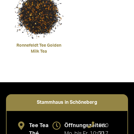
Ronnefeldt Tee Golden
Milk Tea
Stammhaus in Schöneberg
Tee Tea
Öffnungszeiten:
030
Thé
Mo. bis Fr. 10:00
217