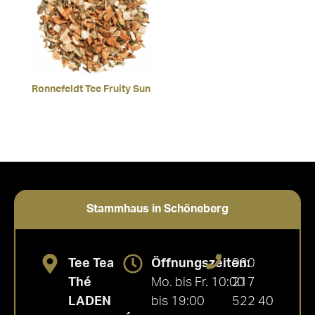
Ronnefeldt Tee Fruity Sun
Stammhaus in Schöneberg
Tee Tea
Öffnungszeiten:
030
Thé
Mo. bis Fr. 10:00
217
LADEN
bis 19:00
522 40