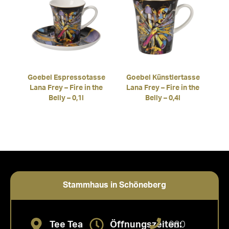
Goebel Espressotasse
Goebel Künstlertasse
Lana Frey – Fire in the
Lana Frey – Fire in the
Belly – 0,1l
Belly – 0,4l
Stammhaus in Schöneberg
Tee Tea
Öffnungszeiten:
030