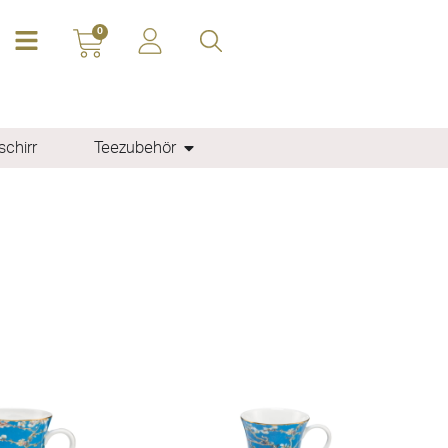
0
chirr
Teezubehör