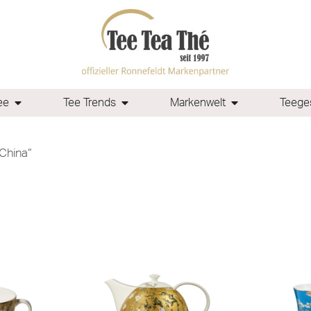
ee
Tee Trends
Markenwelt
Teeges
China“