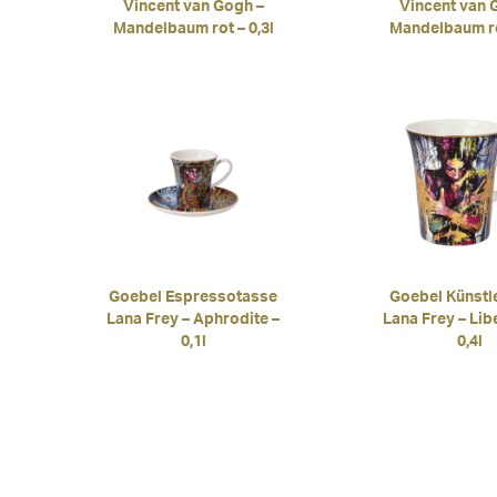
Vincent van Gogh –
Vincent van 
Mandelbaum rot – 0,3l
Mandelbaum rot
Goebel Espressotasse
Goebel Künstl
Lana Frey – Aphrodite –
Lana Frey – Lib
0,1l
0,4l