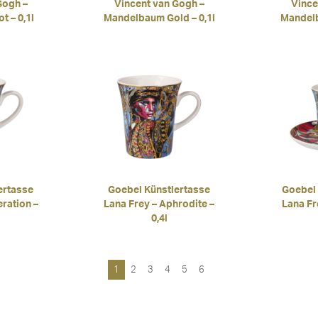
Gogh –
Vincent van Gogh –
Vince
 – 0,1l
Mandelbaum Gold – 0,1l
Mandelb
ertasse
Goebel Künstlertasse
Goebel
eration –
Lana Frey – Aphrodite –
Lana Fre
0,4l
1
2
3
4
5
6