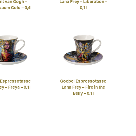
nt van Gogh –
Lana Frey – Liberation –
aum Gold – 0,4l
0,1l
 Espressotasse
Goebel Espressotasse
y – Freya – 0,1l
Lana Frey – Fire in the
Belly – 0,1l