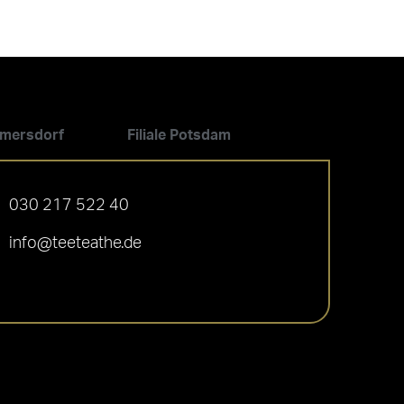
ilmersdorf
Filiale Potsdam
030 217 522 40
info@teeteathe.de