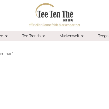
ee
Tee Trends
Markenwelt
Teeges
rammar“