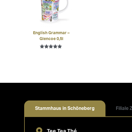
English Grammar –
Glencoe 0,5l
Bewertet mit
5.00
von 5
Stammhaus in Schöneberg
Filiale
Tee Tea Thé