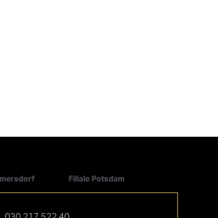
ilmersdorf
Filiale Potsdam
030 217 522 40