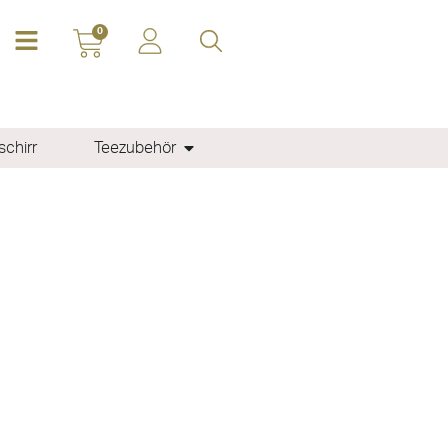
0
chirr
Teezubehör