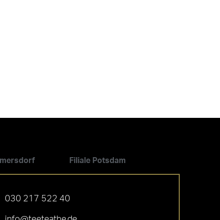
ilmersdorf
Filiale Potsdam
030 217 522 40
info@teeteathe.de