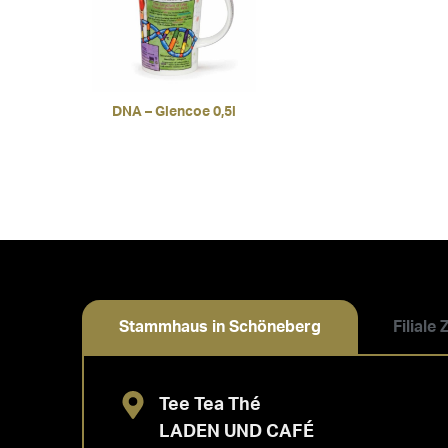
DNA – Glencoe 0,5l
Stammhaus in Schöneberg
Filiale
Tee Tea Thé
LADEN UND CAFÉ