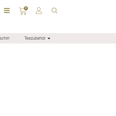
0
chirr
Teezubehör