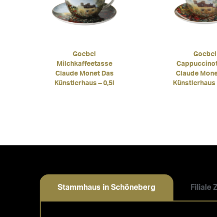
Goebel
Goebel
Milchkaffeetasse
Cappuccino
Claude Monet Das
Claude Mone
Künstlerhaus – 0,5l
Künstlerhaus 
Stammhaus in Schöneberg
Filiale