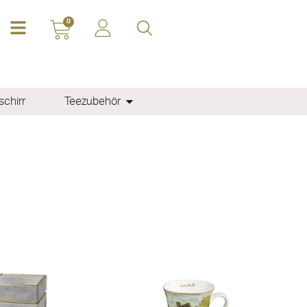
0
chirr
Teezubehör