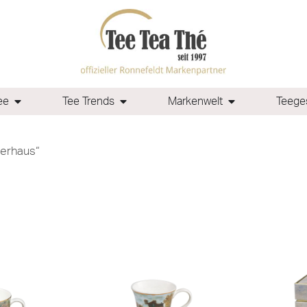
ee
Tee Trends
Markenwelt
Teeges
lerhaus“