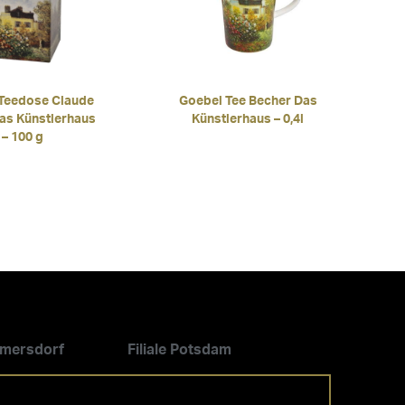
Teedose Claude
Goebel Tee Becher Das
as Künstlerhaus
Künstlerhaus – 0,4l
– 100 g
ilmersdorf
Filiale Potsdam