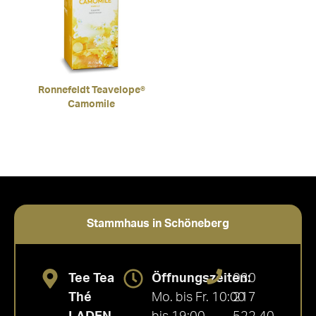
Ronnefeldt Teavelope®
Camomile
Stammhaus in Schöneberg
Tee Tea
Öffnungszeiten:
030
Thé
Mo. bis Fr. 10:00
217