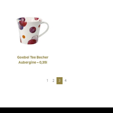
Goebel Tee Becher
Aubergine – 0,35l
1
2
3
4