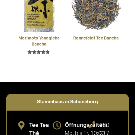
Morimoto Yanagicha
Ronnefeldt Tee Bancha
Bancha
Bewertet
mit
4.67
von 5
Stammhaus in Schöneberg
Tee Tea
Öffnungszeiten:
030
Thé
Mo. bis Fr. 10:00
217