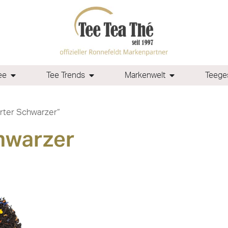
ee
Tee Trends
Markenwelt
Teeges
erter Schwarzer“
hwarzer