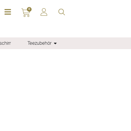
0
chirr
Teezubehör