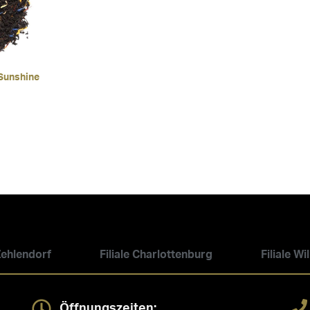
Sunshine
 Zehlendorf
Filiale Charlottenburg
Filiale W
Öffnungszeiten: