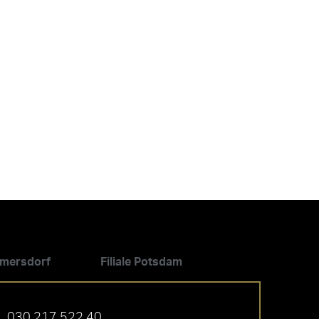
ilmersdorf
Filiale Potsdam
030 217 522 40