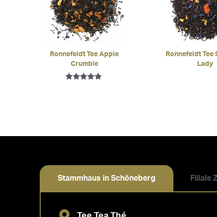
Ronnefeldt Tee Apple
Ronnefeldt Tee 
Crumble
Lady
Bewertet mit
5.00
von 5
Stammhaus in Schöneberg
Filiale
Tee Tea Thé