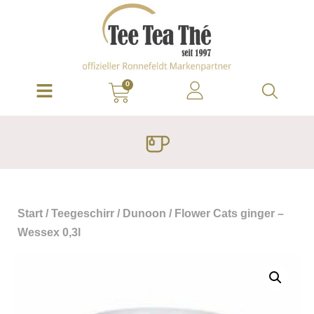
0
Start
/
Teegeschirr
/
Dunoon
/ Flower Cats ginger –
Wessex 0,3l