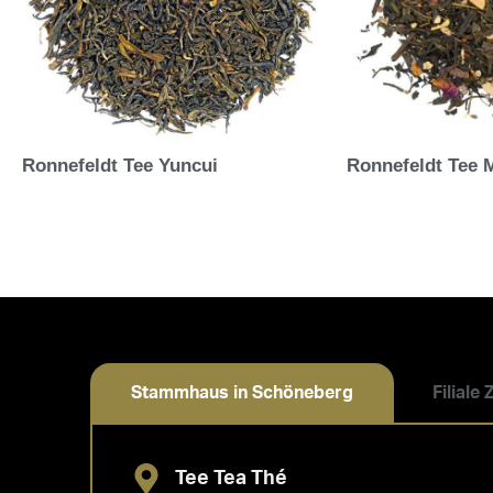
Ronnefeldt Tee Yuncui
Ronnefeldt Tee 
Stammhaus in Schöneberg
Filiale
Tee Tea Thé