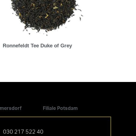
Ronnefeldt Tee Duke of Grey
ilmersdorf
Filiale Potsdam
030 217 522 40