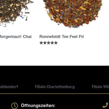
Morgentau® Chai
Ronnefeldt Tee Feel Fit
Bewertet mit
5.00
von 5
 Zehlendorf
Filiale Charlottenburg
Filiale W
Öffnungszeiten: