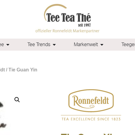
ee
Tee Trends
Markenwelt
Teeges
dt
/ Tie Guan Yin