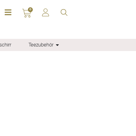
0
chirr
Teezubehör