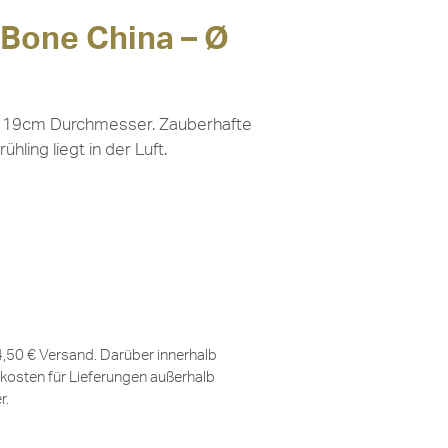
, Bone China – Ø
it 19cm Durchmesser. Zauberhafte
hling liegt in der Luft.
 4,50 € Versand. Darüber innerhalb
kosten für Lieferungen außerhalb
er
.