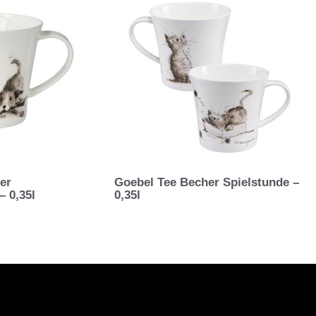
er
Goebel Tee Becher Spielstunde –
– 0,35l
0,35l