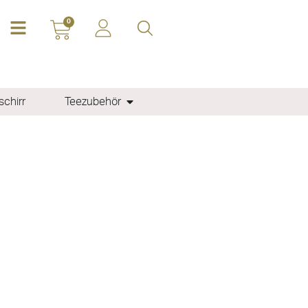
0
chirr
Teezubehör